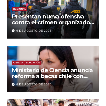
REGIONAL
Presentan nueva ofensiva
contra el crimen organizado:
más control territorial,
6 DE AGOSTO DE 2026
cárceles más estrictas y
decomiso de bienes
CIENCIA
EDUCACIÓN
Ministerio de Ciencia anuncia
reforma a becas chile con
foco en áreas estratégicas y
6 DE AGOSTO DE 2026
descentralización