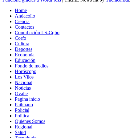
Home
Andacollo
Ciencia
Contactos
Conurbación LS-Cqbo
Corfo
Cultura
Deportes
Economía
Educación
Fondo de medios
Horóscopo
Los Vilos
Nacional
Noticias
Ovalle
Pagina inicio
Paihuano
Policial
Política
Quienes Somos
Regional
Salud
Tecnología