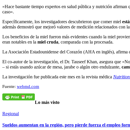
»Hace bastante tiempo expertos en salud pública y nutrición afirman q
caso».
Específicamente, los investigadores descubrieron que comer miel
está
además demostró que mejoró valores de medición relacionados con la
Los beneficios de la miel fueron más evidentes cuando la miel provi
eran notables en la
miel cruda
, comparada con la procesada.
La Asociación Estadounidense del Corazón (AHA en inglés), afirma que
El co-autor de la investigación, el Dr. Tauseef Khan, asegura que »
– si estás usando azúcar de mesa, jarabe o algún otro endulzante,
camb
La investigación fue publicada este mes en la revista médica
Nutritio
Fuente:
webmd.com
Lo más visto
Regional
Sueldos aumentan en la región, pero pierde fuerza el empleo for