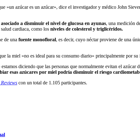
ue »un azúcar es un azúcar», dice el investigador y médico John Sievenp
 asociado a disminuir el nivel de glucosa en ayunas
, una medición de
 salud cardiaca, como los
niveles de colesterol y triglicéridos.
ene de una
fuente monofloral
, es decir, cuyo néctar proviene de una úni
 la miel »no es ideal para su consumo diario» principalmente por su i
No estamos diciendo que las personas que normalmente evitan el azúcar
iar esas azúcares por miel podría disminuir el riesgo cardiometabó
n Reviews
con un total de 1.105 participantes.
mal