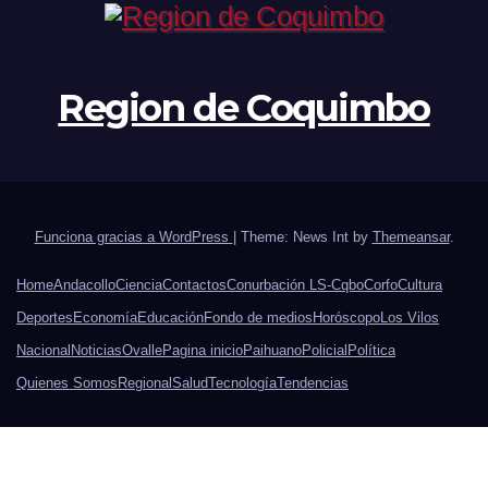
Region de Coquimbo
Funciona gracias a WordPress
|
Theme: News Int by
Themeansar
.
Home
Andacollo
Ciencia
Contactos
Conurbación LS-Cqbo
Corfo
Cultura
Deportes
Economía
Educación
Fondo de medios
Horóscopo
Los Vilos
Nacional
Noticias
Ovalle
Pagina inicio
Paihuano
Policial
Política
Quienes Somos
Regional
Salud
Tecnología
Tendencias