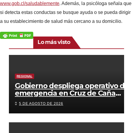
www.gob.cl/saludablemente
. Además, la psicóloga señala que
si detecta estas conductas se busque ayuda o se pueda dirigir
a su establecimiento de salud más cercano a su domicilio.
Lo más visto
REGIONAL
Gobierno despliega operativo de
emergencia en Cruz de Caña
para acercar servicios del Estado
5 DE AGOSTO DE 2026
a familias afectadas