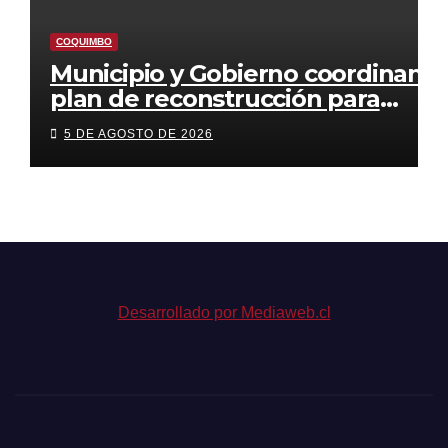
COQUIMBO
Municipio y Gobierno coordinan
plan de reconstrucción para
ejecutar obras estructurales tras
5 DE AGOSTO DE 2026
el sistema frontal
Desarrollado por Mediaweb.cl