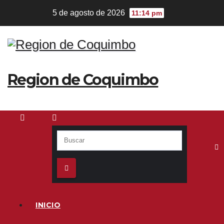
Ir
5 de agosto de 2026
11:14 pm
al
contenido
Region de Coquimbo
INICIO