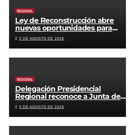
REGIONAL
Ley de Reconstrucción abre
nuevas oportunidades para
reactivar la economía de la
5 DE AGOSTO DE 2026
Región de Coquimbo
REGIONAL
Delegación Presidencial
Regional reconoce a Junta de
Vecinos Villa Portal de Elqui con
5 DE AGOSTO DE 2026
Fondo Presidente de la
República