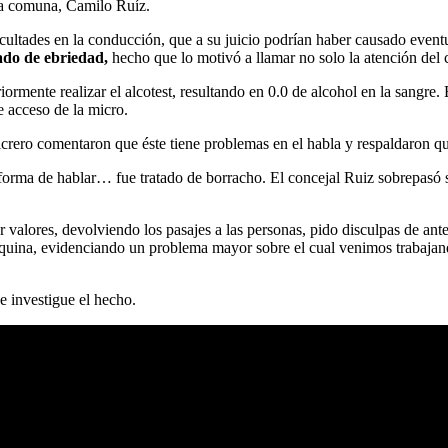
 la comuna, Camilo Ruíz.
ultades en la conducción, que a su juicio podrían haber causado eventu
ado de ebriedad,
hecho que lo motivó a llamar no solo la atención del 
rmente realizar el alcotest, resultando en 0.0 de alcohol en la sangre. En
e acceso de la micro.
rero comentaron que éste tiene problemas en el habla y respaldaron que 
orma de hablar… fue tratado de borracho. El concejal Ruiz sobrepasó sus
 valores, devolviendo los pasajes a las personas, pido disculpas de a
áquina, evidenciando un problema mayor sobre el cual venimos trabajand
e investigue el hecho.