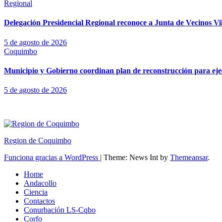
Regional
Delegación Presidencial Regional reconoce a Junta de Vecinos Vi
5 de agosto de 2026
Coquimbo
Municipio y Gobierno coordinan plan de reconstrucción para ejecu
5 de agosto de 2026
Region de Coquimbo
Funciona gracias a WordPress
|
Theme: News Int by
Themeansar
.
Home
Andacollo
Ciencia
Contactos
Conurbación LS-Cqbo
Corfo