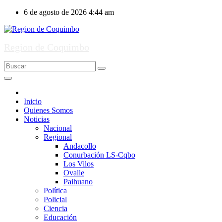
Ir
6 de agosto de 2026
4:44 am
al
contenido
Region de Coquimbo
Inicio
Quienes Somos
Noticias
Nacional
Regional
Andacollo
Conurbación LS-Cqbo
Los Vilos
Ovalle
Paihuano
Política
Policial
Ciencia
Educación