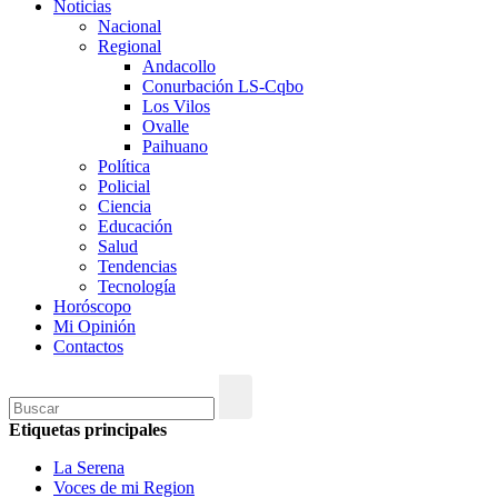
Noticias
Nacional
Regional
Andacollo
Conurbación LS-Cqbo
Los Vilos
Ovalle
Paihuano
Política
Policial
Ciencia
Educación
Salud
Tendencias
Tecnología
Horóscopo
Mi Opinión
Contactos
Etiquetas principales
La Serena
Voces de mi Region