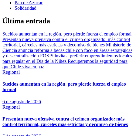
Pan de Azucar
Solidaridad
Última entrada
Sueldos aumentan en la región, pero pierde fuerza el empleo formal
Presentan nueva ofensiva contra el crimen organizado: más control
territorial, cárceles más estrictas y decomiso de bienes
Ministerio de
Ciencia anuncia reforma a becas chile con foco en áreas estratégicas
y descentralización
FOSIS invita a preferir emprendimientos locales
para regalar en el Día de la Niñez
Recuperemos la seguridad para
que Chile viva en paz
Regional
Sueldos aumentan en la región, pero pierde fuerza el empleo
formal
6 de agosto de 2026
Regional
Presentan nueva ofensiva contra el crimen organizado: más
control territorial, cárceles más estrictas y decomiso de bienes