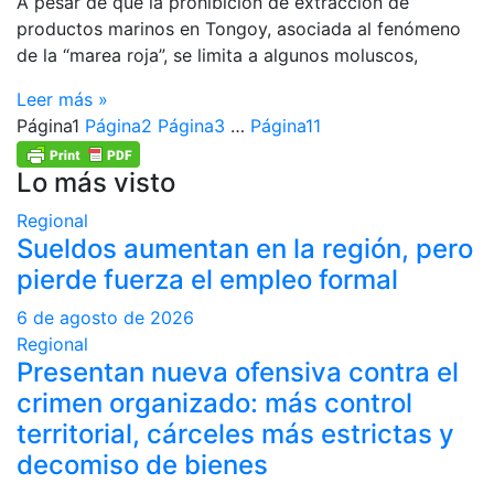
A pesar de que la prohibición de extracción de
productos marinos en Tongoy, asociada al fenómeno
de la “marea roja”, se limita a algunos moluscos,
Leer más »
Página
1
Página
2
Página
3
…
Página
11
Lo más visto
Regional
Sueldos aumentan en la región, pero
pierde fuerza el empleo formal
6 de agosto de 2026
Regional
Presentan nueva ofensiva contra el
crimen organizado: más control
territorial, cárceles más estrictas y
decomiso de bienes