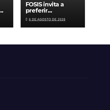
FOSIS invita a
preferir
s
emprendimientos
6 DE AGOSTO DE 2026
n
locales para
cas
regalar en el Día
de la Niñez
ón