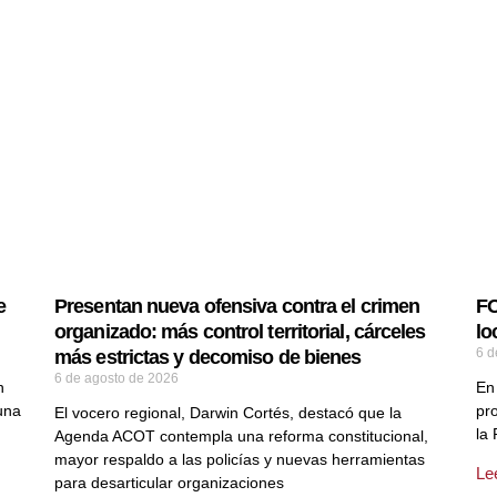
e
Presentan nueva ofensiva contra el crimen
FO
organizado: más control territorial, cárceles
lo
6 d
más estrictas y decomiso de bienes
6 de agosto de 2026
n
En
una
pro
El vocero regional, Darwin Cortés, destacó que la
la
Agenda ACOT contempla una reforma constitucional,
mayor respaldo a las policías y nuevas herramientas
Le
para desarticular organizaciones