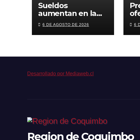
Sueldos
Pr
aumentan en la
of
región, pero
cr
6 DE AGOSTO DE 2026
6 
pierde fuerza el
or
empleo formal
con
cá
est
de
bi
Desarrollado por Mediaweb.cl
Region de Coquimbo