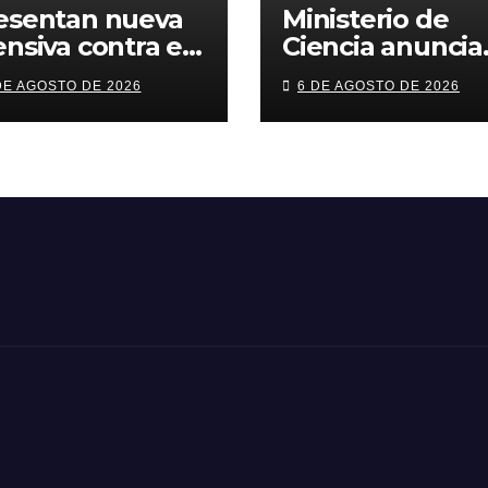
esentan nueva
Ministerio de
ensiva contra el
Ciencia anuncia
imen
reforma a beca
DE AGOSTO DE 2026
6 DE AGOSTO DE 2026
ganizado: más
chile con foco e
trol territorial,
áreas estratégi
rceles más
y
rictas y
descentralizaci
comiso de
enes