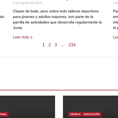
5 de agosto de 2026
4 d
Clases de baile, pero sobre todo talleres deportivos
Pa
ado
para jóvenes y adultos mayores, son parte de la
em
parrilla de actividades que desarrolla regularmente la
int
Junta
el
Leer más »
Le
1
2
3
…
234
ONAL
CIENCIA
EDUCACIÓN