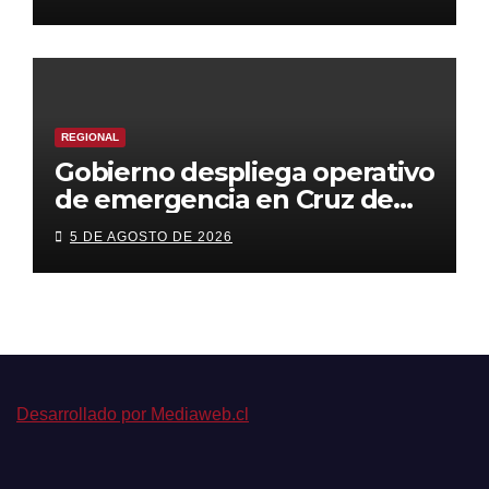
dañada tras el temporal
REGIONAL
Gobierno despliega operativo
de emergencia en Cruz de
Caña para acercar servicios
5 DE AGOSTO DE 2026
del Estado a familias
afectadas
Desarrollado por Mediaweb.cl