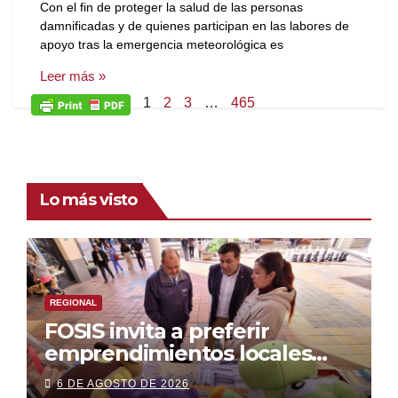
Con el fin de proteger la salud de las personas
damnificadas y de quienes participan en las labores de
apoyo tras la emergencia meteorológica es
Leer más »
1
2
3
…
465
Lo más visto
REGIONAL
FOSIS invita a preferir
emprendimientos locales
para regalar en el Día de la
6 DE AGOSTO DE 2026
Niñez