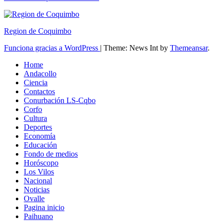
Region de Coquimbo
Funciona gracias a WordPress
|
Theme: News Int by
Themeansar
.
Home
Andacollo
Ciencia
Contactos
Conurbación LS-Cqbo
Corfo
Cultura
Deportes
Economía
Educación
Fondo de medios
Horóscopo
Los Vilos
Nacional
Noticias
Ovalle
Pagina inicio
Paihuano