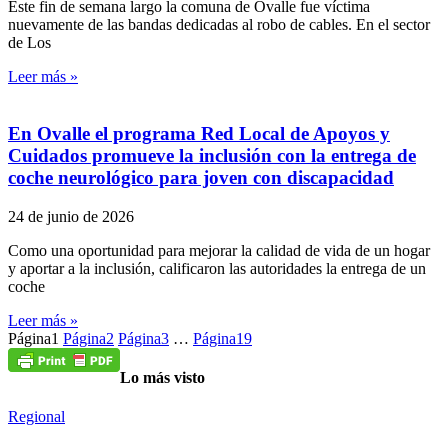
Este fin de semana largo la comuna de Ovalle fue víctima
nuevamente de las bandas dedicadas al robo de cables. En el sector
de Los
Leer más »
En Ovalle el programa Red Local de Apoyos y
Cuidados promueve la inclusión con la entrega de
coche neurológico para joven con discapacidad
24 de junio de 2026
Como una oportunidad para mejorar la calidad de vida de un hogar
y aportar a la inclusión, calificaron las autoridades la entrega de un
coche
Leer más »
Página
1
Página
2
Página
3
…
Página
19
Lo más visto
Regional