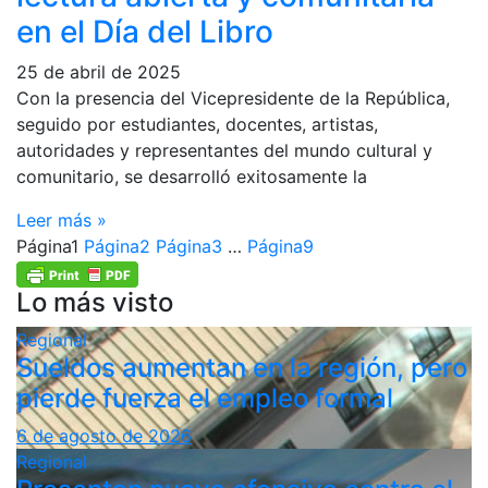
en el Día del Libro
25 de abril de 2025
Con la presencia del Vicepresidente de la República,
seguido por estudiantes, docentes, artistas,
autoridades y representantes del mundo cultural y
comunitario, se desarrolló exitosamente la
Leer más »
Página
1
Página
2
Página
3
…
Página
9
Lo más visto
Regional
Sueldos aumentan en la región, pero
pierde fuerza el empleo formal
6 de agosto de 2026
Regional