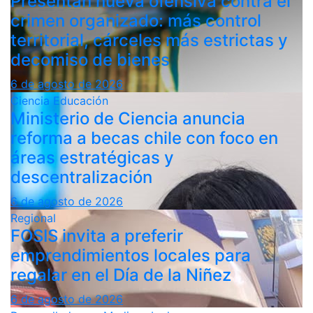
Presentan nueva ofensiva contra el
crimen organizado: más control
territorial, cárceles más estrictas y
decomiso de bienes
6 de agosto de 2026
Ciencia
Educación
Ministerio de Ciencia anuncia
reforma a becas chile con foco en
áreas estratégicas y
descentralización
6 de agosto de 2026
Regional
FOSIS invita a preferir
emprendimientos locales para
regalar en el Día de la Niñez
6 de agosto de 2026