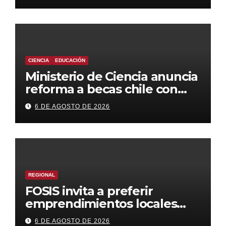
decomiso de bienes
CIENCIA
EDUCACIÓN
Ministerio de Ciencia anuncia
reforma a becas chile con
foco en áreas estratégicas y
6 DE AGOSTO DE 2026
descentralización
REGIONAL
FOSIS invita a preferir
emprendimientos locales
para regalar en el Día de la
6 DE AGOSTO DE 2026