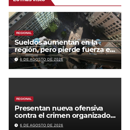
REGIONAL
Sueldos aumentan en la
región, pero pierde fuerza el
empleo formal
6 DE AGOSTO DE 2026
REGIONAL
Presentan nueva ofensiva
contra el crimen organizado:
más control territorial,
6 DE AGOSTO DE 2026
cárceles más estrictas y