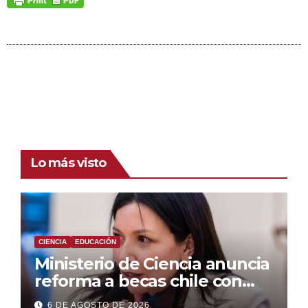
Lo más visto
CIENCIA
EDUCACIÓN
Ministerio de Ciencia anuncia
reforma a becas chile con
foco en áreas estratégicas y
6 DE AGOSTO DE 2026