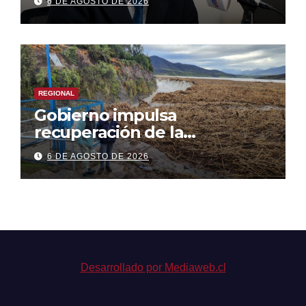
6 DE AGOSTO DE 2026
REGIONAL
Gobierno impulsa
recuperación de la
infraestructura de riego
6 DE AGOSTO DE 2026
dañada tras el temporal
Desarrollado por Mediaweb.cl