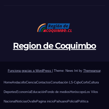
Region de Coquimbo
Funciona gracias a WordPress
|
Theme: News Int by
Themeansar
.
Home
Andacollo
Ciencia
Contactos
Conurbación LS-Cqbo
Corfo
Cultura
Deportes
Economía
Educación
Fondo de medios
Horóscopo
Los Vilos
Nacional
Noticias
Ovalle
Pagina inicio
Paihuano
Policial
Política