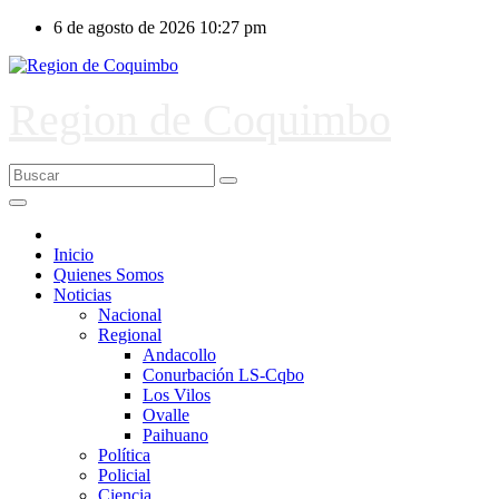
Ir
6 de agosto de 2026
10:27 pm
al
contenido
Region de Coquimbo
Inicio
Quienes Somos
Noticias
Nacional
Regional
Andacollo
Conurbación LS-Cqbo
Los Vilos
Ovalle
Paihuano
Política
Policial
Ciencia