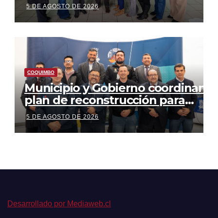
Vecinos Villa Portal de Elqui con
5 DE AGOSTO DE 2026
Fondo Presidente de la
República
COQUIMBO
Municipio y Gobierno coordinan
plan de reconstrucción para
ejecutar obras estructurales tras
5 DE AGOSTO DE 2026
el sistema frontal
Desarrollado por Mediaweb.cl