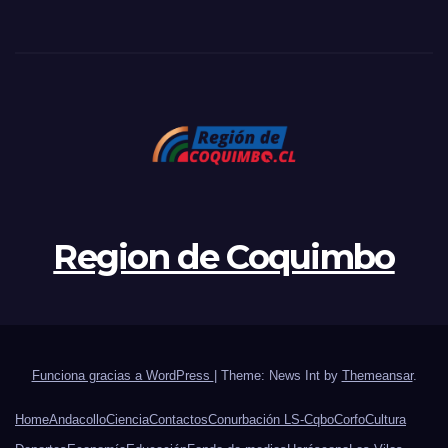
Region de Coquimbo
Funciona gracias a WordPress
|
Theme: News Int by
Themeansar
.
Home
Andacollo
Ciencia
Contactos
Conurbación LS-Cqbo
Corfo
Cultura