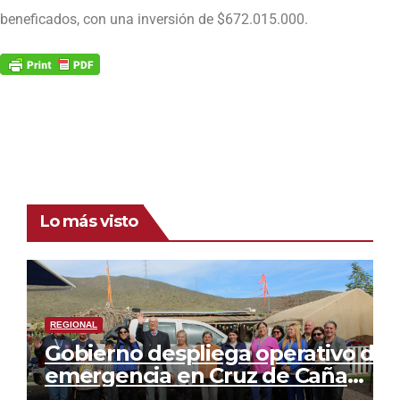
beneficados, con una inversión de $672.015.000.
Lo más visto
REGIONAL
Gobierno despliega operativo de
emergencia en Cruz de Caña
para acercar servicios del Estado