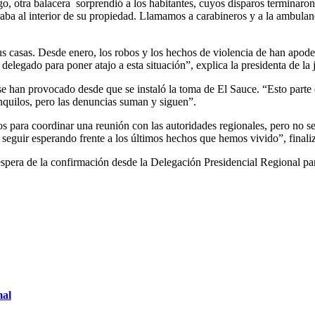
go, otra balacera sorprendió a los habitantes, cuyos disparos terminaron
a al interior de su propiedad. Llamamos a carabineros y a la ambulancia
sus casas. Desde enero, los robos y los hechos de violencia de han apod
legado para poner atajo a esta situación”, explica la presidenta de la 
se han provocado desde que se instaló la toma de El Sauce. “Esto parte 
anquilos, pero las denuncias suman y siguen”.
os para coordinar una reunión con las autoridades regionales, pero no s
seguir esperando frente a los últimos hechos que hemos vivido”, finali
la espera de la confirmación desde la Delegación Presidencial Regional p
mal