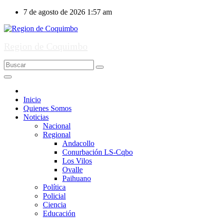
Ir
7 de agosto de 2026
1:57 am
al
contenido
Region de Coquimbo
Inicio
Quienes Somos
Noticias
Nacional
Regional
Andacollo
Conurbación LS-Cqbo
Los Vilos
Ovalle
Paihuano
Política
Policial
Ciencia
Educación