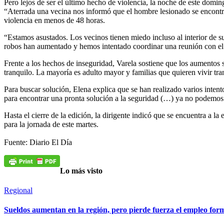
Pero lejos de ser el último hecho de violencia, la noche de este domin
“Aterrada una vecina nos informó que el hombre lesionado se encontrab
violencia en menos de 48 horas.
“Estamos asustados. Los vecinos tienen miedo incluso al interior de 
robos han aumentado y hemos intentado coordinar una reunión con el de
Frente a los hechos de inseguridad, Varela sostiene que los aumentos 
tranquilo. La mayoría es adulto mayor y familias que quieren vivir tr
Para buscar solución, Elena explica que se han realizado varios intent
para encontrar una pronta solución a la seguridad (…) ya no podemos 
Hasta el cierre de la edición, la dirigente indicó que se encuentra a 
para la jornada de este martes.
Fuente: Diario El Día
Lo más visto
Regional
Sueldos aumentan en la región, pero pierde fuerza el empleo for