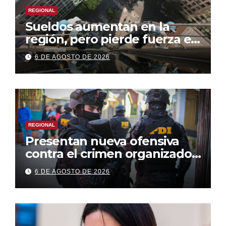
REGIONAL
Sueldos aumentan en la
región, pero pierde fuerza el
empleo formal
6 DE AGOSTO DE 2026
REGIONAL
Presentan nueva ofensiva
contra el crimen organizado:
más control territorial,
6 DE AGOSTO DE 2026
cárceles más estrictas y
decomiso de bienes