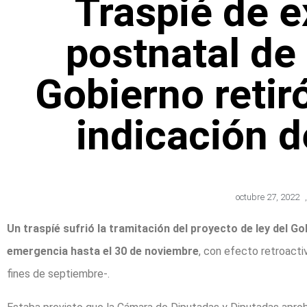
Traspié de e
postnatal de
Gobierno retir
indicación d
octubre 27, 2022
,
Un traspíé sufrió la tramitación del proyecto de ley del Go
emergencia hasta el 30 de noviembre
, con efecto retroacti
fines de septiembre-.