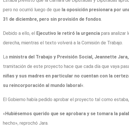
Estaba previsto que la Cámara de Diputadas y Diputadas aprobara
pero no ocurrió luego de que
la oposición presionara por un
31 de diciembre, pero sin provisión de fondos
.
Debido a ello, el
Ejecutivo le retiró la urgencia
para analizar 
derecha, mientras el texto volverá a la Comisión de Trabajo.
La
ministra del Trabajo y Previsión Social, Jeannette Jara,
tramitación de este proyecto hace que cada día que vaya pas
niñas y sus madres en particular no cuentan con la certeza
su reincorporación al mundo laboral
«.
El Gobierno había pedido aprobar el proyecto tal como estaba,
«
Hubiésemos querido que se aprobara y se tomara la palab
hecho», reprochó Jara.