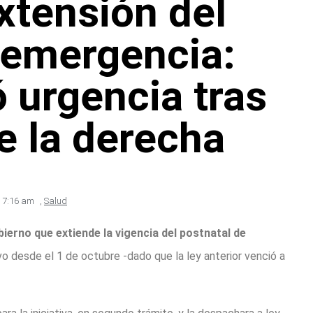
xtensión del
 emergencia:
ó urgencia tras
e la derecha
7:16 am
,
Salud
bierno que extiende la vigencia del postnatal de
vo desde el 1 de octubre -dado que la ley anterior venció a