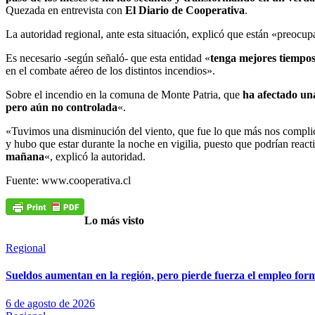
Quezada en entrevista con
El Diario de Cooperativa
.
La autoridad regional, ante esta situación, explicó que están «preocup
Es necesario -según señaló- que esta entidad «
tenga mejores tiempos
en el combate aéreo de los distintos incendios».
Sobre el incendio en la comuna de Monte Patria, que
ha afectado una
pero aún no controlada
«.
«Tuvimos una disminución del viento, que fue lo que más nos complicó
y hubo que estar durante la noche en vigilia, puesto que podrían react
mañana
«, explicó la autoridad.
Fuente: www.cooperativa.cl
Lo más visto
Regional
Sueldos aumentan en la región, pero pierde fuerza el empleo for
6 de agosto de 2026