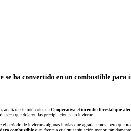
 se ha convertido en un combustible para i
a
, analizó este miércoles en
Cooperativa
el
incendio forestal que af
ón seca que dejaron las precipitaciones en invierno.
e el período de invierno- algunas lluvias que agradecemos, pero que
no
adero combustible
que, frente a cualquier situación menor, rápidamente