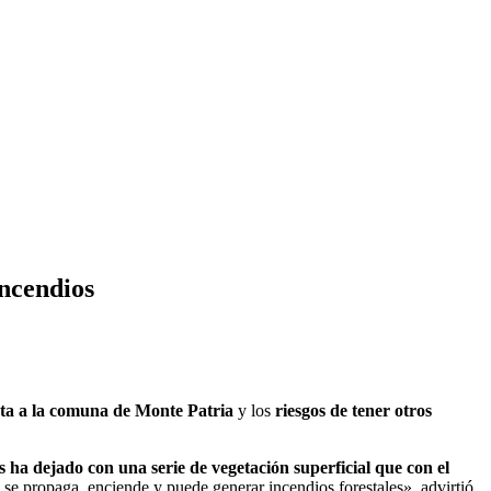
ncendios
ecta a la comuna de Monte Patria
y los
riesgos de
tener otros
s ha dejado con una serie de vegetación superficial que con el
 se propaga, enciende y puede generar incendios forestales», advirtió