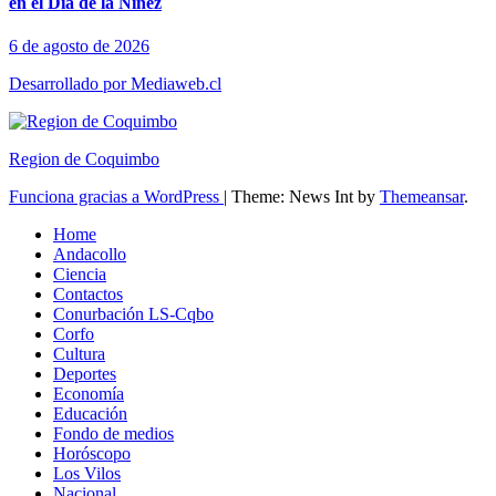
en el Día de la Niñez
6 de agosto de 2026
Desarrollado por Mediaweb.cl
Region de Coquimbo
Funciona gracias a WordPress
|
Theme: News Int by
Themeansar
.
Home
Andacollo
Ciencia
Contactos
Conurbación LS-Cqbo
Corfo
Cultura
Deportes
Economía
Educación
Fondo de medios
Horóscopo
Los Vilos
Nacional