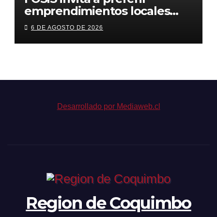
emprendimientos locales
para regalar en el Día de la
6 DE AGOSTO DE 2026
Niñez
Desarrollado por Mediaweb.cl
Region de Coquimbo