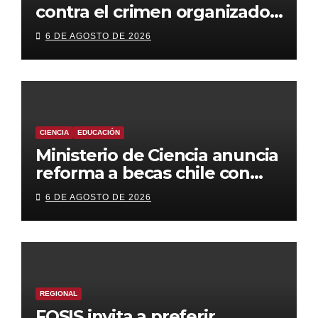
contra el crimen organizado:
más control territorial,
6 DE AGOSTO DE 2026
cárceles más estrictas y
decomiso de bienes
CIENCIA
EDUCACIÓN
Ministerio de Ciencia anuncia
reforma a becas chile con
foco en áreas estratégicas y
6 DE AGOSTO DE 2026
descentralización
REGIONAL
FOSIS invita a preferir