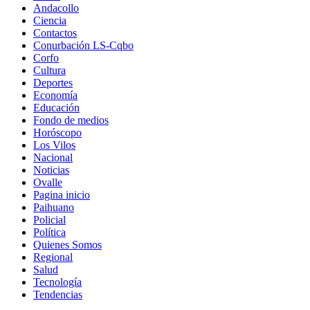
Andacollo
Ciencia
Contactos
Conurbación LS-Cqbo
Corfo
Cultura
Deportes
Economía
Educación
Fondo de medios
Horóscopo
Los Vilos
Nacional
Noticias
Ovalle
Pagina inicio
Paihuano
Policial
Política
Quienes Somos
Regional
Salud
Tecnología
Tendencias