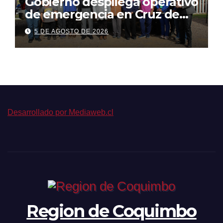
Gobierno despliega operativo
de emergencia en Cruz de
Caña para acercar servicios
5 DE AGOSTO DE 2026
del Estado a familias
afectadas
Desarrollado por Mediaweb.cl
Region de Coquimbo