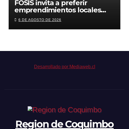
FOSIS invita a preferir
emprendimientos locales
para regalar en el Día de la
6 DE AGOSTO DE 2026
Niñez
Desarrollado por Mediaweb.cl
Region de Coquimbo