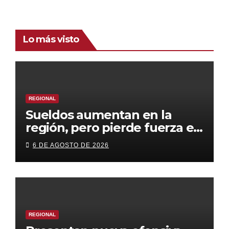
Lo más visto
REGIONAL
Sueldos aumentan en la
región, pero pierde fuerza el
empleo formal
6 DE AGOSTO DE 2026
REGIONAL