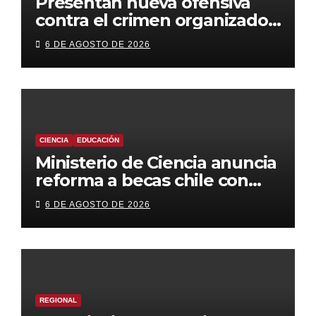
Presentan nueva ofensiva
contra el crimen organizado:
más control territorial,
6 DE AGOSTO DE 2026
cárceles más estrictas y
decomiso de bienes
CIENCIA
EDUCACIÓN
Ministerio de Ciencia anuncia
reforma a becas chile con
foco en áreas estratégicas y
6 DE AGOSTO DE 2026
descentralización
REGIONAL