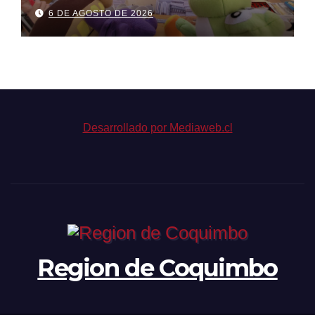
para regalar en el Día de la
6 DE AGOSTO DE 2026
Niñez
Desarrollado por Mediaweb.cl
Region de Coquimbo