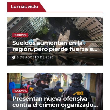
Lo más visto
REGIONAL
Sueldos aumentan en la
región, pero pierde fuerza el
empleo formal
6 DE AGOSTO DE 2026
REGIONAL
Presentan nueva ofensiva
contra el crimen organizado: