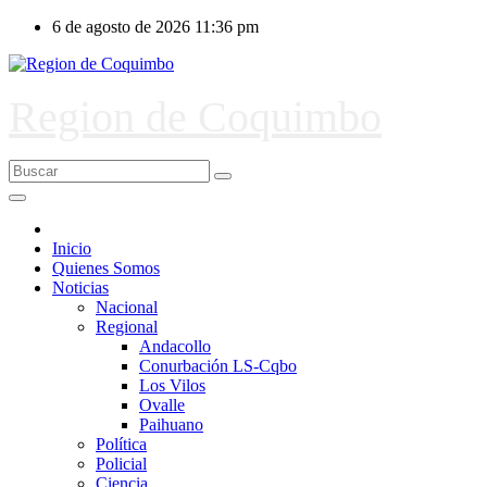
Ir
6 de agosto de 2026
11:36 pm
al
contenido
Region de Coquimbo
Inicio
Quienes Somos
Noticias
Nacional
Regional
Andacollo
Conurbación LS-Cqbo
Los Vilos
Ovalle
Paihuano
Política
Policial
Ciencia