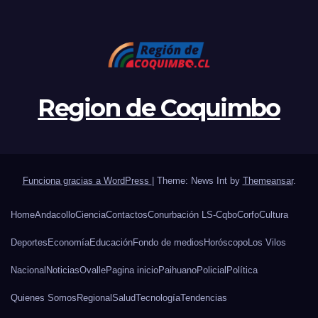
Region de Coquimbo
Funciona gracias a WordPress
|
Theme: News Int by
Themeansar
.
Home
Andacollo
Ciencia
Contactos
Conurbación LS-Cqbo
Corfo
Cultura
Deportes
Economía
Educación
Fondo de medios
Horóscopo
Los Vilos
Nacional
Noticias
Ovalle
Pagina inicio
Paihuano
Policial
Política
Quienes Somos
Regional
Salud
Tecnología
Tendencias