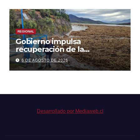
REGIONAL
Gobierno impulsa
recuperación de la
infraestructura de riego
6 DE AGOSTO DE 2026
dañada tras el temporal
Desarrollado por Mediaweb.cl