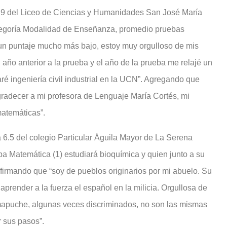
.9 del Liceo de Ciencias y Humanidades San José María
tegoría Modalidad de Enseñanza, promedio pruebas
un puntaje mucho más bajo, estoy muy orgulloso de mis
año anterior a la prueba y el año de la prueba me relajé un
 ingeniería civil industrial en la UCN”. Agregando que
adecer a mi profesora de Lenguaje María Cortés, mi
matemáticas”.
6.5 del colegio Particular Águila Mayor de La Serena
eba Matemática (1) estudiará bioquímica y quien junto a su
afirmando que “soy de pueblos originarios por mi abuelo. Su
render a la fuerza el español en la milicia. Orgullosa de
 mapuche, algunas veces discriminados, no son las mismas
r sus pasos”.