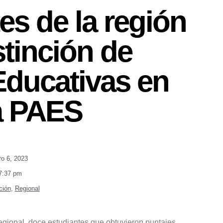
es de la región
stinción de
Educativas en
a PAES
ro 6, 2023
7:37 pm
ción
,
Regional
gional, doce estudiantes que obtuvieron puntajes