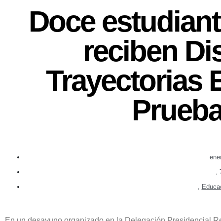
Doce estudiant
reciben Di
Trayectorias 
Prueb
ene
,
,
Educa
En un desayuno organizado en la Delegación Presidencial Re