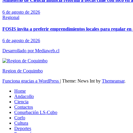
Ministerio de Ciencia anuncia reforma a becas chile con foco en á
6 de agosto de 2026
Regional
FOSIS invita a preferir emprendimientos locales para regalar en 
6 de agosto de 2026
Desarrollado por Mediaweb.cl
Region de Coquimbo
Funciona gracias a WordPress
|
Theme: News Int by
Themeansar
.
Home
Andacollo
Ciencia
Contactos
Conurbación LS-Cqbo
Corfo
Cultura
Deportes