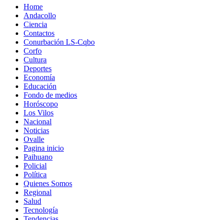
Home
Andacollo
Ciencia
Contactos
Conurbación LS-Cqbo
Corfo
Cultura
Deportes
Economía
Educación
Fondo de medios
Horóscopo
Los Vilos
Nacional
Noticias
Ovalle
Pagina inicio
Paihuano
Policial
Política
Quienes Somos
Regional
Salud
Tecnología
Tendencias