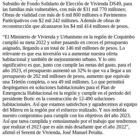
Subsidio de Fondo Solidario de Elección de Vivienda DS49, para
las familias más vulnerables, con más de $31 mil 770 millones;
Obras de vialidad con más de 6 mil 800 millones o Pavimentos
Participativos con $2 mil 242 millones. Además de obras de
reconstrucción que alcanzaron los $4 mil 414 millones de pesos.
“El Ministerio de Vivienda y Urbanismo en la región de Coquimbo
cumplió su meta 2022 y sobre pasando en creces el presupuesto
asignado, llegando a un total de 146 mil millones de pesos. Lo
relevante es que esa inversión va a aumentar nuestra oferta
habitacional y también de mejoramiento urbano. Y lo otro
significativo es que, junto con cumplir las metas del gasto, para el
año 2023, el presupuesto aumentó un 32% lo que va a llegar a un
presupuesto de 202 mil millones de pesos, aumento que equivale
una Teletón completa, o sea 49 mil millones. Lo que permitirá
desplegarnos en soluciones habitacionales para el Plan de
Emergencia Habitacional en la región y cumplir en el periodo del
presidente Boric en la construcción de 12-490 soluciones
habitacionales. Así que estamos satisfechos y agradecemos al equipo
del Minvu en la región por el esfuerzo realizado. Y nos redobla
nuestro compromiso para cumplir con los objetivos del año 2023.
Así que tarea cumplida y entusiasmado por el trabajo que tendremos
que realizar el 2023 que es aún más desafiante que el año 2022”,
afirmó el Seremi de Vivienda, José Manuel Peralta.