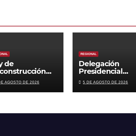
ONAL
REGIONAL
y de
Delegación
construcción
Presidencial
re nuevas
Regional recon
DE AGOSTO DE 2026
5 DE AGOSTO DE 2026
ortunidades
a Junta de Veci
a reactivar la
Villa Portal de
onomía de la
Elqui con Fondo
gión de
Presidente de l
quimbo
República