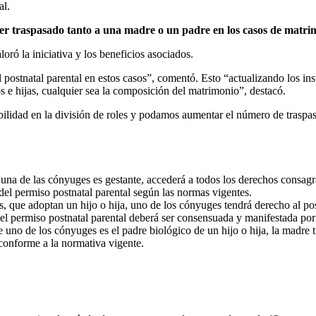
al.
er traspasado tanto a una madre o un padre en los casos de matrim
ró la iniciativa y los beneficios asociados.
postnatal parental en estos casos”, comentó. Esto “actualizando los inst
jos e hijas, cualquier sea la composición del matrimonio”, destacó.
idad en la división de roles y podamos aumentar el número de traspaso
i una de las cónyuges es gestante, accederá a todos los derechos consa
del permiso postnatal parental según las normas vigentes.
, que adoptan un hijo o hija, uno de los cónyuges tendrá derecho al po
el permiso postnatal parental deberá ser consensuada y manifestada por e
 uno de los cónyuges es el padre biológico de un hijo o hija, la madre 
conforme a la normativa vigente.