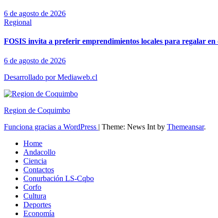
6 de agosto de 2026
Regional
FOSIS invita a preferir emprendimientos locales para regalar en 
6 de agosto de 2026
Desarrollado por Mediaweb.cl
Region de Coquimbo
Funciona gracias a WordPress
|
Theme: News Int by
Themeansar
.
Home
Andacollo
Ciencia
Contactos
Conurbación LS-Cqbo
Corfo
Cultura
Deportes
Economía