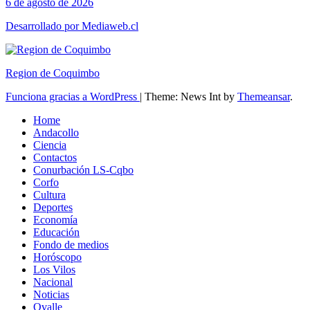
6 de agosto de 2026
Desarrollado por Mediaweb.cl
Region de Coquimbo
Funciona gracias a WordPress
|
Theme: News Int by
Themeansar
.
Home
Andacollo
Ciencia
Contactos
Conurbación LS-Cqbo
Corfo
Cultura
Deportes
Economía
Educación
Fondo de medios
Horóscopo
Los Vilos
Nacional
Noticias
Ovalle