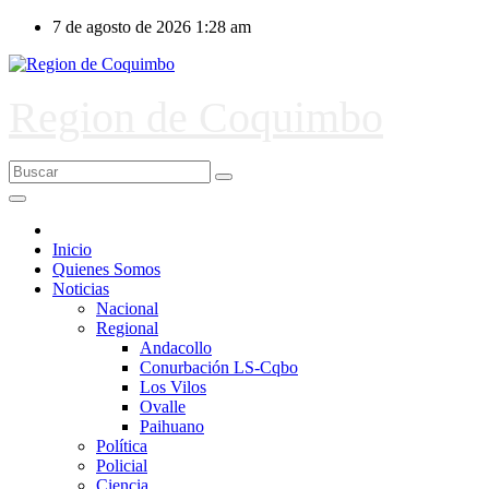
Ir
7 de agosto de 2026
1:28 am
al
contenido
Region de Coquimbo
Inicio
Quienes Somos
Noticias
Nacional
Regional
Andacollo
Conurbación LS-Cqbo
Los Vilos
Ovalle
Paihuano
Política
Policial
Ciencia