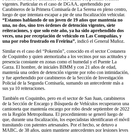
vigentes. Particular es el caso de DGAA, aprehendido por
Carabineros de la Primera Comisaría de La Serena en pleno centro,
luego de que intentara escapar a pie de una fiscalización vehicular.
“Estamos hablando de un joven de 19 años que mantenía no
una, no dos, sino tres órdenes de detención vigentes, siete
reiteraciones, y que solo este año, ya ha sido aprehendido dos
veces, una por receptación de vehículo en Las Compañías, y
una por robo frustrado en Freirina”
, indicó el General Muñoz.
Similar es el caso del “Pokemón”, conocido en el sector Costanera
de Coquimbo y quien atemorizaba a los vecinos por sus actitudes y
presencia constante en zonas como el humedal y el Puente La
Garza. El hombre, de iniciales BIMM y con 21 años de edad,
mantenía una orden de detención vigente por robo con intimidación,
y fue aprehendido por carabineros de la Sección de Investigación
Policial de la Segunda Comisaría, sumando un antecedente más a
sus ya 10 reiteraciones.
También en Coquimbo, pero en el sector de San Juan, carabineros
de la Sección de Encargo y Búsqueda de Vehículos recuperaron una
camioneta que mantenía encargo por robo desde septiembre de 2022
en la Región Metropolitana. El procedimiento se generó luego de
que, durante una fiscalización, los especialistas identificaran el móvil
transitando con patentes artesanales. Por el hecho, se detuvo a
MABC, de 38 años, quien mantiene antecedentes por lesiones leves