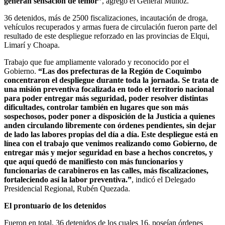
generan sensación de temor”
, agregó el General Muñoz.
36 detenidos, más de 2500 fiscalizaciones, incautación de droga,
vehículos recuperados y armas fuera de circulación fueron parte del
resultado de este despliegue reforzado en las provincias de Elqui,
Limarí y Choapa.
Trabajo que fue ampliamente valorado y reconocido por el
Gobierno.
“Las dos prefecturas de la Región de Coquimbo
concentraron el despliegue durante toda la jornada. Se trata de
una misión preventiva focalizada en todo el territorio nacional
para poder entregar más seguridad, poder resolver distintas
dificultades, controlar también en lugares que son más
sospechosos, poder poner a disposición de la Justicia a quienes
anden circulando libremente con órdenes pendientes, sin dejar
de lado las labores propias del día a día. Este despliegue está en
línea con el trabajo que venimos realizando como Gobierno, de
entregar más y mejor seguridad en base a hechos concretos, y
que aquí quedó de manifiesto con más funcionarios y
funcionarias de carabineros en las calles, más fiscalizaciones,
fortaleciendo así la labor preventiva.”
, indicó el Delegado
Presidencial Regional, Rubén Quezada.
El prontuario de los detenidos
Fueron en total, 36 detenidos de los cuales 16, poseían órdenes