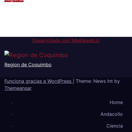
FOSIS invita a preferir
emprendimientos locales para
regalar en el Día de la Niñez
6 de agosto de 2026
Desarrollado por Mediaweb.cl
Region de Coquimbo
Funciona gracias a WordPress
|
Theme: News Int by
Themeansar
.
Home
Andacollo
Ciencia