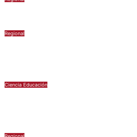
Sueldos aumentan en la región, pero
pierde fuerza el empleo formal
6 de agosto de 2026
Regional
Presentan nueva ofensiva contra el
crimen organizado: más control
territorial, cárceles más estrictas y
decomiso de bienes
6 de agosto de 2026
Ciencia
Educación
Ministerio de Ciencia anuncia
reforma a becas chile con foco en
áreas estratégicas y
descentralización
6 de agosto de 2026
Regional