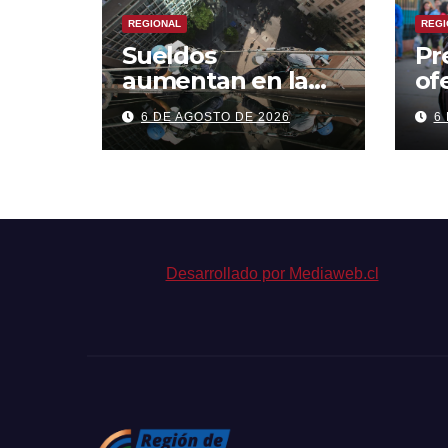
REGIONAL
REGI
Sueldos
Pr
aumentan en la
of
región, pero
cr
6 DE AGOSTO DE 2026
6
pierde fuerza el
or
empleo formal
con
cá
est
de
bi
Desarrollado por Mediaweb.cl