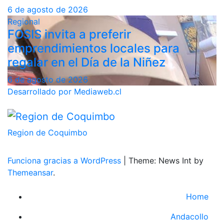
6 de agosto de 2026
Regional
FOSIS invita a preferir
emprendimientos locales para
regalar en el Día de la Niñez
6 de agosto de 2026
Desarrollado por Mediaweb.cl
Region de Coquimbo
Funciona gracias a WordPress
|
Theme: News Int by
Themeansar
.
Home
Andacollo