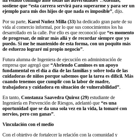
ha estado conmigo ante todas las adversidades”. Además,
sostiene que “esta carrera servirá para superarme y para ser un
ejemplo para mis dos hijos de que nada es imposible”
, dijo.
Por su parte,
Karol Nuñez Milla (33)
ha dedicado gran parte de su
vida al comercio informal, por lo que sus conocimientos los ha
desarrollado en la calle. Por ello es que reconoció que
“es momento
de progresar, de mirar más allá y de recordar siempre que yo
puedo. Si me he mantenido de esta forma, con un poquito más
de esfuerzo lograré mi propio negocio”
.
Futura alumna de Ingeniera de ejecución en administración de
empresa que agregó que
“Abriendo Caminos es un apoyo
fundamental en el día a día de las familias y sobre toda de las
cuidadoras de niños porque sabemos que la tarea es difícil. Más
cuando tenemos que cumplir con la labor de madre,
trabajadora y cuidadora en situación de vulnerabilidad”
.
En tanto,
Constanza Saavedra Quiroz (29)
estudiante de
Ingeniería en Prevención de Riesgos, adelantó que
“es una
oportunidad que se da una sola vez en la vida, la tomaré con
nervios, pero con ganas”
.
Vinculación con el medio
Con el objetivo de fortalecer la relación con la comunidad y