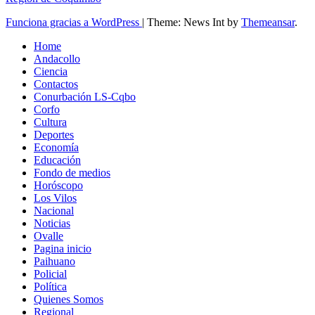
Funciona gracias a WordPress
|
Theme: News Int by
Themeansar
.
Home
Andacollo
Ciencia
Contactos
Conurbación LS-Cqbo
Corfo
Cultura
Deportes
Economía
Educación
Fondo de medios
Horóscopo
Los Vilos
Nacional
Noticias
Ovalle
Pagina inicio
Paihuano
Policial
Política
Quienes Somos
Regional