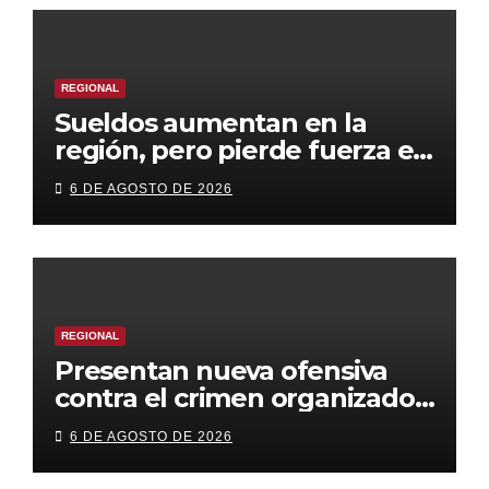
REGIONAL
Sueldos aumentan en la
región, pero pierde fuerza el
empleo formal
6 DE AGOSTO DE 2026
REGIONAL
Presentan nueva ofensiva
contra el crimen organizado:
más control territorial,
6 DE AGOSTO DE 2026
cárceles más estrictas y
decomiso de bienes