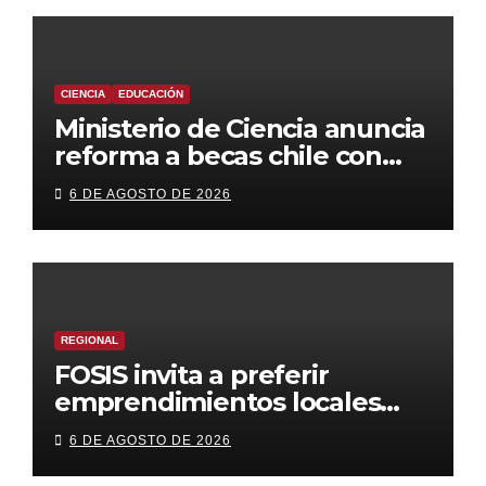
CIENCIA
EDUCACIÓN
Ministerio de Ciencia anuncia
reforma a becas chile con
foco en áreas estratégicas y
6 DE AGOSTO DE 2026
descentralización
REGIONAL
FOSIS invita a preferir
emprendimientos locales
para regalar en el Día de la
6 DE AGOSTO DE 2026
Niñez