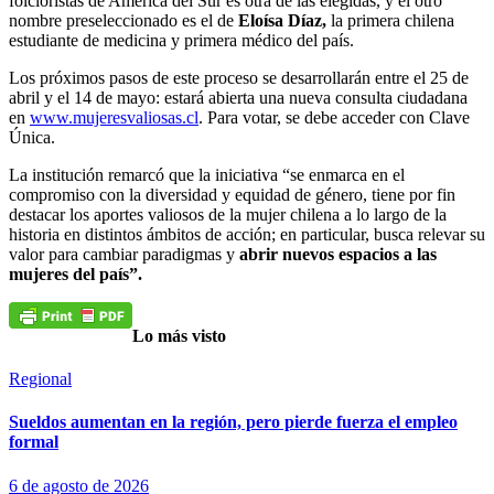
folcloristas de América del Sur es otra de las elegidas, y el otro
nombre preseleccionado es el de
Eloísa Díaz,
la primera chilena
estudiante de medicina y primera médico del país.
Los próximos pasos de este proceso se desarrollarán entre el 25 de
abril y el 14 de mayo: estará abierta una nueva consulta ciudadana
en
www.mujeresvaliosas.cl
. Para votar, se debe acceder con Clave
Única.
La institución remarcó que la iniciativa “se enmarca en el
compromiso con la diversidad y equidad de género, tiene por fin
destacar los aportes valiosos de la mujer chilena a lo largo de la
historia en distintos ámbitos de acción; en particular, busca relevar su
valor para cambiar paradigmas y
abrir nuevos espacios a las
mujeres del país”.
Lo más visto
Regional
Sueldos aumentan en la región, pero pierde fuerza el empleo
formal
6 de agosto de 2026