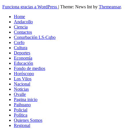
Funciona gracias a WordPress
|
Theme: News Int by
Themeansar
.
Home
Andacollo
Ciencia
Contactos
Conurbación LS-Cqbo
Corfo
Cultura
Deportes
Economía
Educación
Fondo de medios
Horóscopo
Los Vilos
Nacional
Noticias
Ovalle
Pagina inicio
Paihuano
Policial
Política
Quienes Somos
Regional