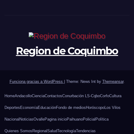
Region de Coquimbo
Funciona gracias a WordPress
|
Theme: News Int by
Themeansar
.
Home
Andacollo
Ciencia
Contactos
Conurbación LS-Cqbo
Corfo
Cultura
Deportes
Economía
Educación
Fondo de medios
Horóscopo
Los Vilos
Nacional
Noticias
Ovalle
Pagina inicio
Paihuano
Policial
Política
Quienes Somos
Regional
Salud
Tecnología
Tendencias