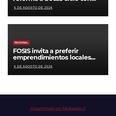
foco en áreas estratégicas y
6 DE AGOSTO DE 2026
descentralización
REGIONAL
FOSIS invita a preferir
emprendimientos locales
para regalar en el Día de la
6 DE AGOSTO DE 2026
Niñez
Desarrollado por Mediaweb.cl