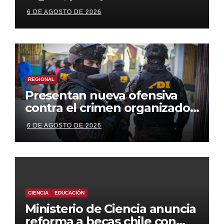
empleo formal
6 DE AGOSTO DE 2026
REGIONAL
Presentan nueva ofensiva
contra el crimen organizado:
más control territorial,
6 DE AGOSTO DE 2026
cárceles más estrictas y
decomiso de bienes
CIENCIA
EDUCACIÓN
Ministerio de Ciencia anuncia
reforma a becas chile con