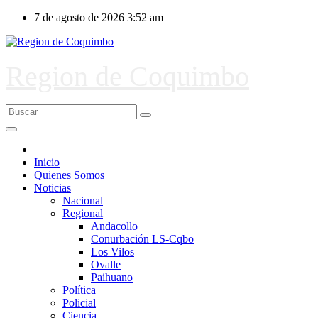
Ir
7 de agosto de 2026
3:52 am
al
contenido
Region de Coquimbo
Inicio
Quienes Somos
Noticias
Nacional
Regional
Andacollo
Conurbación LS-Cqbo
Los Vilos
Ovalle
Paihuano
Política
Policial
Ciencia