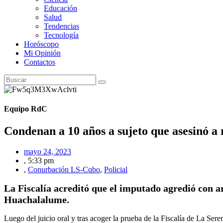
Educación
Salud
Tendencias
Tecnología
Horóscopo
Mi Opinión
Contactos
Equipo RdC
Condenan a 10 años a sujeto que asesinó a
mayo 24, 2023
,
5:33 pm
,
Conurbación LS-Cqbo
,
Policial
La Fiscalía acreditó que el imputado agredió con a
Huachalalume.
Luego del juicio oral y tras acoger la prueba de la Fiscalía de La Ser