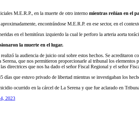
iciales M.E.R.P., en la muerte de otro interno
mientras reñían en el pa
 aproximadamente, encontrándose M.E.R.P. en ese sector, en el contexto
eridas en el hemitórax izquierdo la cual le perforo la arteria aorta torá
sionaron la muerte en el lugar.
e realizó la audiencia de juicio oral sobre estos hechos. Se acreditaron
Serena, que nos permitieron proporcionarle al tribunal los elementos pr
a las directrices que nos ha dado el señor Fiscal Regional y el señor Fisc
 días que estuvo privado de libertad mientras se investigaban los hecho
omicidio ocurrido en la cárcel de La Serena y que fue aclarado en Tribun
4, 2023