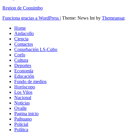
Region de Coquimbo
Funciona gracias a WordPress
|
Theme: News Int by
Themeansar
.
Home
Andacollo
Ciencia
Contactos
Conurbación LS-Cqbo
Corfo
Cultura
Deportes
Economía
Educación
Fondo de medios
Horóscopo
Los Vilos
Nacional
Noticias
Ovalle
Pagina inicio
Paihuano
Policial
Política