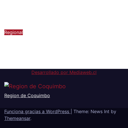
áreas estratégicas y
descentralización
6 de agosto de 2026
Regional
FOSIS invita a preferir
emprendimientos locales para
regalar en el Día de la Niñez
6 de agosto de 2026
Desarrollado por Mediaweb.cl
Region de Coquimbo
Funciona gracias a WordPress
|
Theme: News Int by
Themeansar
.