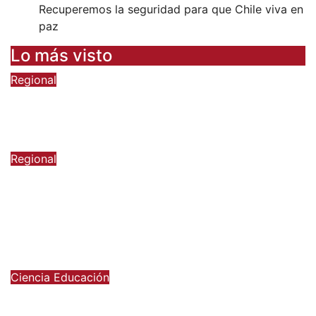
Recuperemos la seguridad para que Chile viva en
paz
Lo más visto
Regional
Sueldos aumentan en la región, pero
pierde fuerza el empleo formal
6 de agosto de 2026
Regional
Presentan nueva ofensiva contra el
crimen organizado: más control
territorial, cárceles más estrictas y
decomiso de bienes
6 de agosto de 2026
Ciencia
Educación
Ministerio de Ciencia anuncia
reforma a becas chile con foco en