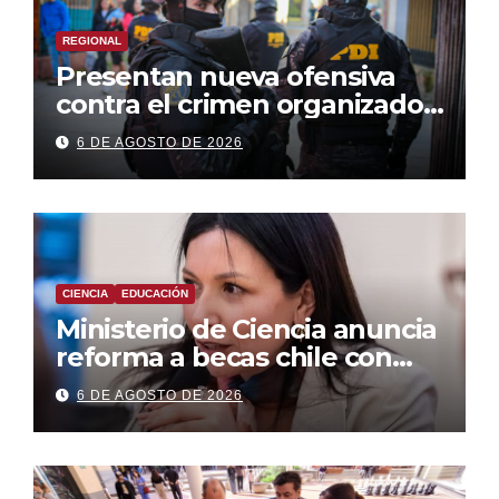
REGIONAL
Presentan nueva ofensiva
contra el crimen organizado:
más control territorial,
6 DE AGOSTO DE 2026
cárceles más estrictas y
decomiso de bienes
CIENCIA
EDUCACIÓN
Ministerio de Ciencia anuncia
reforma a becas chile con
foco en áreas estratégicas y
6 DE AGOSTO DE 2026
descentralización