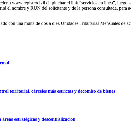
der a www.registrocivil.cl, pinchar el link “servicios en línea”, luego s
rirá el nombre y RUN del solicitante y de la persona consultada, para a
nado con una multa de dos a diez Unidades Tributarias Mensuales de ac
ormal
ol territorial, cárceles más estrictas y decomiso de bienes
 áreas estratégicas y descentralización