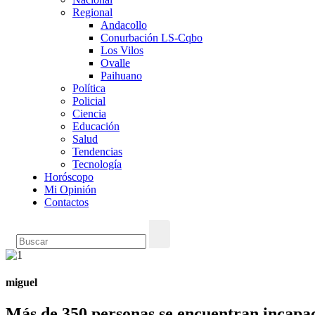
Regional
Andacollo
Conurbación LS-Cqbo
Los Vilos
Ovalle
Paihuano
Política
Policial
Ciencia
Educación
Salud
Tendencias
Tecnología
Horóscopo
Mi Opinión
Contactos
miguel
Más de 350 personas se encuentran incapa