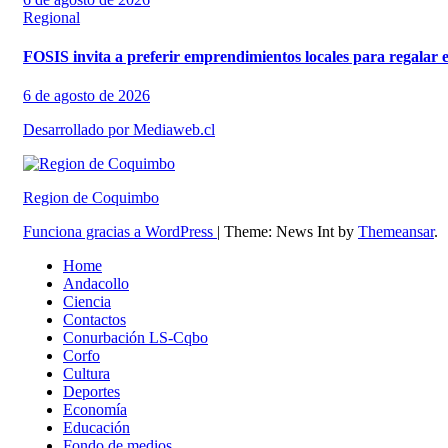
Regional
FOSIS invita a preferir emprendimientos locales para regalar e
6 de agosto de 2026
Desarrollado por Mediaweb.cl
Region de Coquimbo
Funciona gracias a WordPress
|
Theme: News Int by
Themeansar
.
Home
Andacollo
Ciencia
Contactos
Conurbación LS-Cqbo
Corfo
Cultura
Deportes
Economía
Educación
Fondo de medios