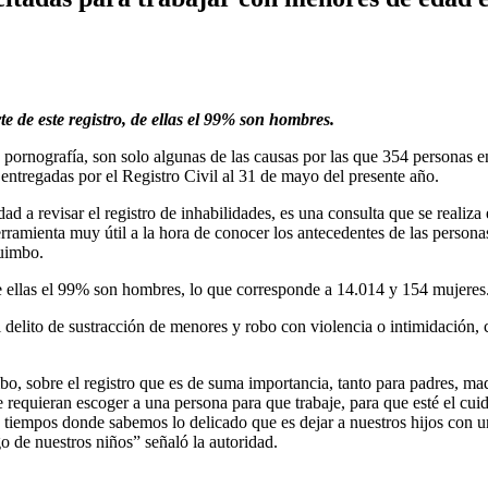
e de este registro, de ellas el 99% son hombres.
pornografía, son solo algunas de las causas por las que 354 personas e
s entregadas por el Registro Civil al 31 de mayo del presente año.
a revisar el registro de inhabilidades, es una consulta que se realiza 
erramienta muy útil a la hora de conocer los antecedentes de las persona
uimbo.
de ellas el 99% son hombres, lo que corresponde a 14.014 y 154 mujeres
l delito de sustracción de menores y robo con violencia o intimidación,
o, sobre el registro que es de suma importancia, tanto para padres, mad
 requieran escoger a una persona para que trabaje, para que esté el cui
os tiempos donde sabemos lo delicado que es dejar a nuestros hijos con 
 de nuestros niños” señaló la autoridad.