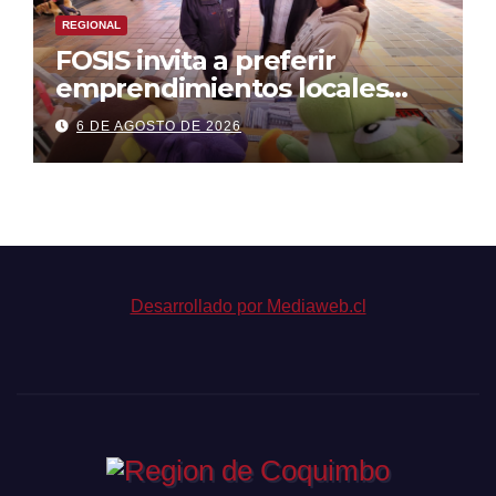
REGIONAL
FOSIS invita a preferir
emprendimientos locales
para regalar en el Día de la
6 DE AGOSTO DE 2026
Niñez
Desarrollado por Mediaweb.cl