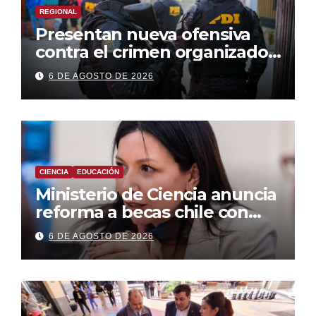
REGIONAL
Presentan nueva ofensiva
contra el crimen organizado:
más control territorial,
6 DE AGOSTO DE 2026
cárceles más estrictas y
decomiso de bienes
CIENCIA
EDUCACIÓN
Ministerio de Ciencia anuncia
reforma a becas chile con
foco en áreas estratégicas y
6 DE AGOSTO DE 2026
descentralización