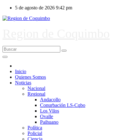
Ir
5 de agosto de 2026
9:42 pm
al
contenido
Region de Coquimbo
Inicio
Quienes Somos
Noticias
Nacional
Regional
Andacollo
Conurbación LS-Cqbo
Los Vilos
Ovalle
Paihuano
Política
Policial
Ciencia