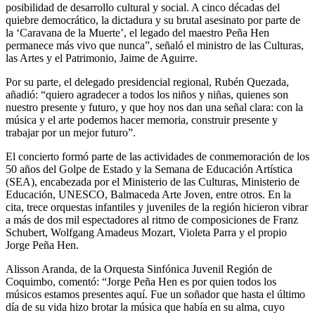
posibilidad de desarrollo cultural y social. A cinco décadas del
quiebre democrático, la dictadura y su brutal asesinato por parte de
la ‘Caravana de la Muerte’, el legado del maestro Peña Hen
permanece más vivo que nunca”, señaló el ministro de las Culturas,
las Artes y el Patrimonio, Jaime de Aguirre.
Por su parte, el delegado presidencial regional, Rubén Quezada,
añadió: “quiero agradecer a todos los niños y niñas, quienes son
nuestro presente y futuro, y que hoy nos dan una señal clara: con la
música y el arte podemos hacer memoria, construir presente y
trabajar por un mejor futuro”.
El concierto formó parte de las actividades de conmemoración de los
50 años del Golpe de Estado y la Semana de Educación Artística
(SEA), encabezada por el Ministerio de las Culturas, Ministerio de
Educación, UNESCO, Balmaceda Arte Joven, entre otros. En la
cita, trece orquestas infantiles y juveniles de la región hicieron vibrar
a más de dos mil espectadores al ritmo de composiciones de Franz
Schubert, Wolfgang Amadeus Mozart, Violeta Parra y el propio
Jorge Peña Hen.
Alisson Aranda, de la Orquesta Sinfónica Juvenil Región de
Coquimbo, comentó: “Jorge Peña Hen es por quien todos los
músicos estamos presentes aquí. Fue un soñador que hasta el último
día de su vida hizo brotar la música que había en su alma, cuyo