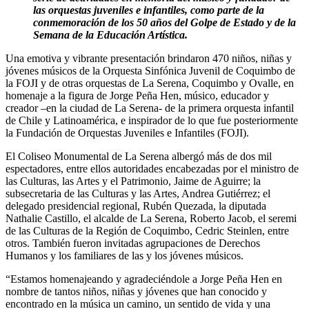
las orquestas juveniles e infantiles, como parte de la
conmemoración de los 50 años del Golpe de Estado y de la
Semana de la Educación Artística.
Una emotiva y vibrante presentación brindaron 470 niños, niñas y
jóvenes músicos de la Orquesta Sinfónica Juvenil de Coquimbo de
la FOJI y de otras orquestas de La Serena, Coquimbo y Ovalle, en
homenaje a la figura de Jorge Peña Hen, músico, educador y
creador –en la ciudad de La Serena- de la primera orquesta infantil
de Chile y Latinoamérica, e inspirador de lo que fue posteriormente
la Fundación de Orquestas Juveniles e Infantiles (FOJI).
El Coliseo Monumental de La Serena albergó más de dos mil
espectadores, entre ellos autoridades encabezadas por el ministro de
las Culturas, las Artes y el Patrimonio, Jaime de Aguirre; la
subsecretaria de las Culturas y las Artes, Andrea Gutiérrez; el
delegado presidencial regional, Rubén Quezada, la diputada
Nathalie Castillo, el alcalde de La Serena, Roberto Jacob, el seremi
de las Culturas de la Región de Coquimbo, Cedric Steinlen, entre
otros. También fueron invitadas agrupaciones de Derechos
Humanos y los familiares de las y los jóvenes músicos.
“Estamos homenajeando y agradeciéndole a Jorge Peña Hen en
nombre de tantos niños, niñas y jóvenes que han conocido y
encontrado en la música un camino, un sentido de vida y una