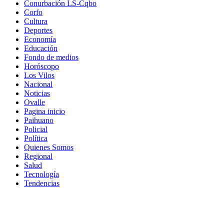
Conurbación LS-Cqbo
Corfo
Cultura
Deportes
Economía
Educación
Fondo de medios
Horóscopo
Los Vilos
Nacional
Noticias
Ovalle
Pagina inicio
Paihuano
Policial
Política
Quienes Somos
Regional
Salud
Tecnología
Tendencias