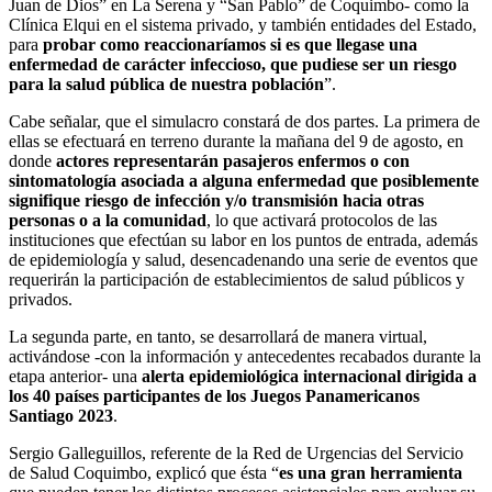
Juan de Dios” en La Serena y “San Pablo” de Coquimbo- como la
Clínica Elqui en el sistema privado, y también entidades del Estado,
para
probar como reaccionaríamos si es que llegase una
enfermedad de carácter infeccioso, que pudiese ser un riesgo
para la salud pública de nuestra población
”.
Cabe señalar, que el simulacro constará de dos partes. La primera de
ellas se efectuará en terreno durante la mañana del 9 de agosto, en
donde
actores representarán pasajeros enfermos o con
sintomatología asociada a alguna enfermedad que posiblemente
signifique riesgo de infección y/o transmisión hacia otras
personas o a la comunidad
, lo que activará protocolos de las
instituciones que efectúan su labor en los puntos de entrada, además
de epidemiología y salud, desencadenando una serie de eventos que
requerirán la participación de establecimientos de salud públicos y
privados.
La segunda parte, en tanto, se desarrollará de manera virtual,
activándose -con la información y antecedentes recabados durante la
etapa anterior- una
alerta epidemiológica internacional dirigida a
los 40 países participantes de los Juegos Panamericanos
Santiago 2023
.
Sergio Galleguillos, referente de la Red de Urgencias del Servicio
de Salud Coquimbo, explicó que ésta “
es una gran herramienta