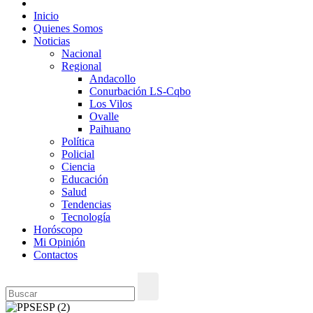
Inicio
Quienes Somos
Noticias
Nacional
Regional
Andacollo
Conurbación LS-Cqbo
Los Vilos
Ovalle
Paihuano
Política
Policial
Ciencia
Educación
Salud
Tendencias
Tecnología
Horóscopo
Mi Opinión
Contactos