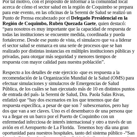
Por tal motivo, con el propósito de informar a la comunidad local
acerca de cómo el sector salud en la región de Coquimbo se prepara
para este evento, en las oficinas de la Seremi de Salud se realizó un
Punto de Prensa encabezado por el
Delegado Presidencial en la
Región de Coquimbo, Rubén Quezada Gaete
, quien destacó:
“para nosotros es muy importante que la capacidad de respuesta de
todas las instituciones se encuentre medida, coordinada y pueda
fortalecerse. Desde ese punto de vista, el simulacro que va a liderar
el sector salud se enmarca en una serie de procesos que se han
realizado por distintas instancias en múltiples instituciones públicas y
privadas, para otorgar más seguridad y menores tiempos de
respuesta con mayor calidad para nuestra población”.
Respecto a los detalles de este ejercicio -que es respuesta a la
recomendación de la Organización Mundial de la Salud (OMS) para
efectuar simulaciones y simulacros de Emergencias de Salud
Pública, de los cuáles se han ejecutado más de 10 en distintos puntos
de entrada del país- la Seremi de Salud, Dra. Paola Salas Rivas,
enfatizó que “hay dos escenarios en los que tenemos que dar
respuesta específica, a pesar de que son 7 subescenarios, pero hay
dos que van a ser claves. Uno es el desembarco de una persona que
va a llegar en un barco por el Puerto de Coquimbo con un
enfermedad infecciosa de interés internacional y otro a través de un
avión en el Aeropuerto de La Florida. Tenemos hoy día una gran
oportunidad para nuestros hospitales, tanto del sistema público -“San