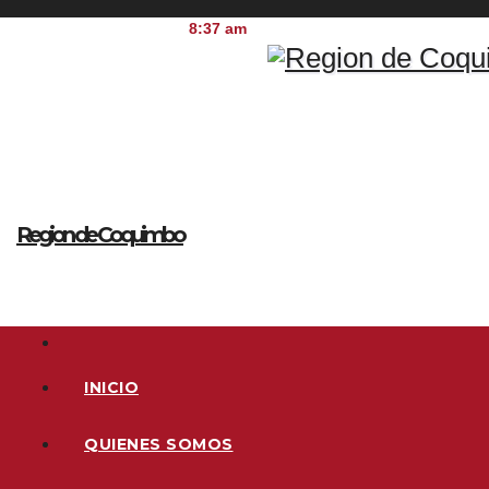
Ir
9 de agosto de 2026
8:37 am
al
contenido
Region de Coquimbo
INICIO
QUIENES SOMOS